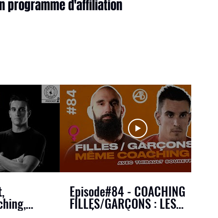
n programme d'affiliation
,
Episode#84 - COACHING
ching,
FILLES/GARÇONS : LES
ossFit ||
DIFFÉRENCES ! avec Thibault