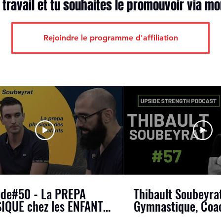
travail et tu souhaites le promouvoir via mo
Rejoindre le programme d'affiliation
ode#50 - La PREPA
Thibault Soubeyrat
IQUE chez les ENFANTS
Gymnastique, Coa
 Thibault Soubeyrat
Prépa Physique, Cr