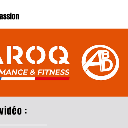
Soubeyrat
assion
vidéo :